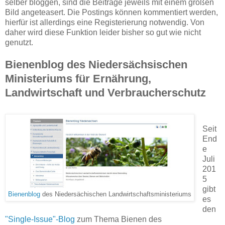
selber bloggen, sind die Beiträge jeweils mit einem großen
Bild angeteasert. Die Postings können kommentiert werden,
hierfür ist allerdings eine Registerierung notwendig. Von
daher wird diese Funktion leider bisher so gut wie nicht
genutzt.
Bienenblog des Niedersächsischen
Ministeriums für Ernährung,
Landwirtschaft und Verbraucherschutz
Seit
End
e
Juli
201
5
gibt
Bienenblog
des Niedersächischen Landwirtschaftsministeriums
es
den
"Single-Issue"-Blog
zum Thema Bienen des