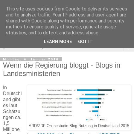
This site uses cookies from Google to deliver its services
and to analyze traffic. Your IP address and user-agent are
shared with Google along with performance and security
metrics to ensure quality of service, generate usage
statistics, and to detect and address abuse.
LEARN MORE
GOT IT
▼
Montag, 4. Januar 2016
Wenn die Regierung bloggt - Blogs in
Landesministerien
In
Deutschl
and gibt
es laut
Schätzu
ngen ca.
1,5
ARD/ZDF-Onlinestudie Blog-Nutzung in Deutschland 2015
Millione