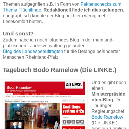
Themen aufgegriffen z.B. in Form von
Faktenschecks zum
Thema Flüchtlinge
.
Redaktionell finde ich dies gelungen
,
nur graphisch könnte der Blog noch ein wenig mehr
Lesekomfort bieten.
Und sonst?
Zudem habe ich noch folgendes Blog in der rheinland-
pfälzischen Landesverwaltung gefunden:
Blog des Landesbeauftragten
für die Belange behinderter
Menschen Rheinland-Pfalz.
Tagebuch Bodo Ramelow (Die LINKE.)
Und es gibt noch
einen
Ministerpräside
nten-Blog
. Der
Thüringer
Regierungschef
Bodo Ramelow
(Die LINKE.)
führt ein ziemlich