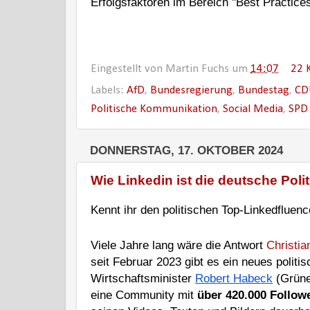
Erfolgsfaktoren im Bereich "Best Practic
Eingestellt von
Martin Fuchs
um
14:07
22 
Labels:
AfD
,
Bundesregierung
,
Bundestag
,
CD
Politische Kommunikation
,
Social Media
,
SPD
DONNERSTAG, 17. OKTOBER 2024
Wie Linkedin ist die deutsche Poli
Kennt ihr den politischen Top-Linkedflue
Viele Jahre lang wäre die Antwort 
Christia
seit Februar 2023 gibt es ein neues politi
Wirtschaftsminister 
Robert Habeck
 (Grüne
eine Community mit 
über 420.000 Follow