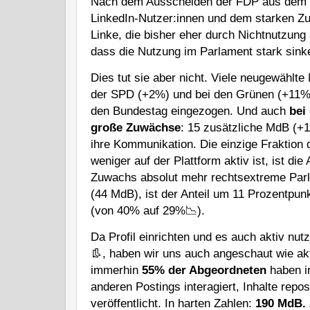
Nach dem Ausscheiden der FDP aus dem B
LinkedIn-Nutzer:innen und dem starken Z
Linke, die bisher eher durch Nichtnutzung 
dass die Nutzung im Parlament stark sin
Dies tut sie aber nicht. Viele neugewählt
der SPD (+2%) und bei den Grünen (+11%)
den Bundestag eingezogen. Und auch
bei
große Zuwächse
: 15 zusätzliche MdB (+
ihre Kommunikation. Die einzige Fraktion 
weniger auf der Plattform aktiv ist, ist d
Zuwachs absolut mehr rechtsextreme Parla
(44 MdB), ist der Anteil um 11 Prozentpun
(von 40% auf 29%📉).
Da Profil einrichten und es auch aktiv nu
👢, haben wir uns auch angeschaut wie akt
immerhin 
55% der Abgeordneten
 haben i
anderen Postings interagiert, Inhalte repos
veröffentlicht. In harten Zahlen: 
190 MdB. 