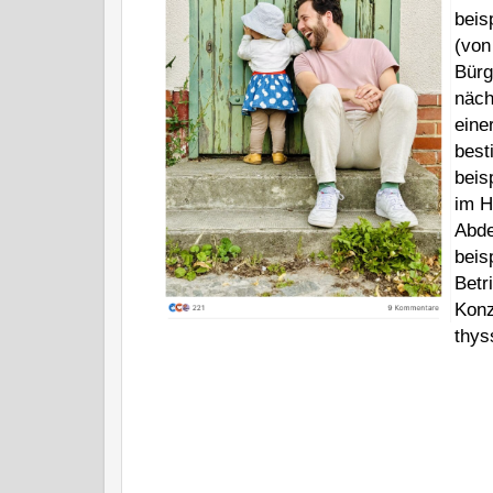
beis
(von
Bürg
näch
eine
best
beis
im H
Abde
beis
Betr
Konz
thys