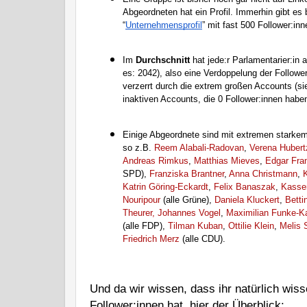
Abgeordneten hat ein Profil. Immerhin gibt es 
“
Unternehmensprofil
” mit fast 500 Follower:inn
Im 
Durchschnitt
 hat jede:r Parlamentarier:in a
es: 2042), also eine Verdoppelung der Follower:
verzerrt durch die extrem großen Accounts (si
inaktiven Accounts, die 0 Follower:innen haben
Einige Abgeordnete sind mit extremen starkem
so z.B. 
Reem Alabali-Radovan
, 
Verena Hubert
Andreas Rimkus
, 
Matthias Mieves
, 
Edgar Fra
SPD), 
Franziska Brantner
, 
Anna Christmann
, 
Katrin Göring-Eckardt
, 
Felix Banaszak
, 
Kasse
Nouripour
 (alle Grüne), 
Daniela Kluckert
, 
Betti
Theurer,
Johannes Vogel
, 
Maximilian Funke-Ka
(alle FDP), 
Tilman Kuban
, 
Ottilie Klein
, 
Melis
Friedrich Merz
 (alle CDU). 
Und da wir wissen, dass ihr natürlich wiss
Follower:innen hat, hier der Überblick:  