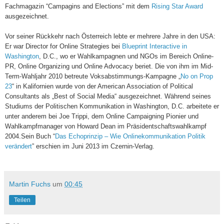
Fachmagazin “Campagins and Elections” mit dem
Rising Star Award
ausgezeichnet.
Vor seiner Rückkehr nach Österreich lebte er mehrere Jahre in den USA:
Er war Director for Online Strategies bei
Blueprint Interactive in
Washington
, D.C., wo er Wahlkampagnen und NGOs im Bereich Online-
PR, Online Organizing und Online Advocacy beriet. Die von ihm im Mid-
Term-Wahljahr 2010 betreute Voksabstimmungs-Kampagne „
No on Prop
23
“ in Kalifornien wurde von der American Association of Political
Consultants als „Best of Social Media“ ausgezeichnet. Während seines
Studiums der Politischen Kommunikation in Washington, D.C. arbeitete er
unter anderem bei Joe Trippi, dem Online Campaigning Pionier und
Wahlkampfmanager von Howard Dean im Präsidentschaftswahlkampf
2004.Sein Buch “
Das Echoprinzip – Wie Onlinekommunikation Politik
verändert
” erschien im Juni 2013 im Czernin-Verlag.
Martin Fuchs
um
00:45
Teilen