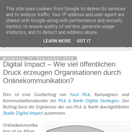
This site uses cookies from Google to deliver its services
and to analyze traffic. Your IP address and user-agent are
shared with Google along with performance and security
metrics to ensure quality of service, generate usage
statistics, and to detect and address abuse.
LEARN MORE
GOT IT
▼
Mittwoch, 17. September 2014
Digital Impact – Wie viel öffentlichen
Druck erzeugen Organisationen durch
Onlinekommunikation?
Dies ist eine Gastbeitrag von
Yussi Pick
, Kampagnen- und
Kommunikationsberater bei
Pick & Barth Digital Strategies
. Der
Beitrag fasst die Ergebnisse der von Pick & Barth durchgeführten
Studie Digital Impact
zusammen.
Onlinekommunika
tion ist im Alltag