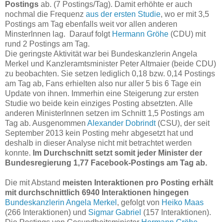
Postings
ab. (7 Postings/Tag). Damit erhöhte er auch
nochmal die Frequenz
aus der ersten Studie
, wo er mit 3,5
Postings am Tag ebenfalls weit vor allen anderen
MinsterInnen lag. Darauf folgt
Hermann Gröhe
(CDU) mit
rund 2 Postings am Tag.
Die geringste Aktivität war bei Bundeskanzlerin Angela
Merkel und Kanzleramtsminister Peter Altmaier (beide CDU)
zu beobachten. Sie setzen lediglich 0,18 bzw. 0,14 Postings
am Tag ab, Fans erhielten also nur aller 5 bis 6 Tage ein
Update von ihnen. Immerhin eine Steigerung zur ersten
Studie wo beide kein einziges Posting absetzten. Alle
anderen MinisterInnen setzen im Schnitt 1,5 Postings am
Tag ab. Ausgenommen
Alexander Dobrindt
(CSU), der seit
September 2013 kein Posting mehr abgesetzt hat und
deshalb in dieser Analyse nicht mit betrachtet werden
konnte.
Im Durchschnitt setzt somit jeder Minister der
Bundesregierung 1,77 Facebook-Postings am Tag ab.
Die mit Abstand
meisten Interaktionen pro Posting erhält
mit durchschnittlich 6940 Interaktionen hingegen
Bundeskanzlerin Angela Merkel
, gefolgt von
Heiko Maas
(266 Interaktionen) und
Sigmar Gabriel
(157 Interaktionen).