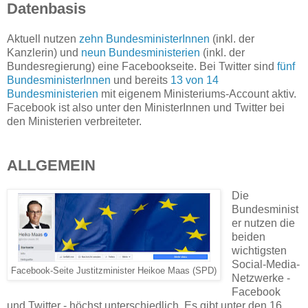
Datenbasis
Aktuell nutzen
zehn BundesministerInnen
(inkl. der
Kanzlerin) und
neun Bundesministerien
(inkl. der
Bundesregierung) eine Facebookseite. Bei Twitter sind
fünf
BundesministerInnen
und bereits
13 von 14
Bundesministerien
mit eigenem Ministeriums-Account aktiv.
Facebook ist also unter den MinisterInnen und Twitter bei
den Ministerien verbreiteter.
ALLGEMEIN
Die
Bundesminist
er nutzen die
beiden
wichtigsten
Social-Media-
Facebook-Seite Justitzminister Heikoe Maas (SPD)
Netzwerke -
Facebook
und Twitter - höchst unterschiedlich. Es gibt unter den 16