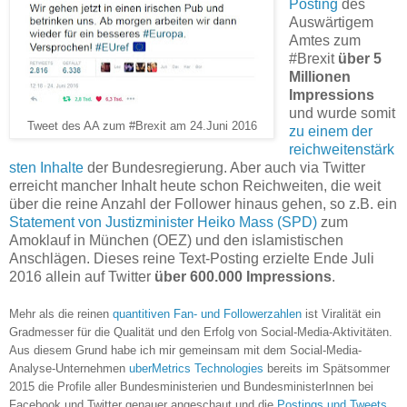
Posting
des
Auswärtigem
Amtes zum
#Brexit
über 5
Millionen
Impressions
und wurde somit
Tweet des AA zum #Brexit am 24.Juni 2016
zu einem der
reichweitenstärk
sten Inhalte
der Bundesregierung. Aber auch via Twitter
erreicht mancher Inhalt heute schon Reichweiten, die weit
über die reine Anzahl der Follower hinaus gehen, so z.B. ein
Statement von Justizminister Heiko Mass (SPD)
zum
Amoklauf in München (OEZ) und den islamistischen
Anschlägen. Dieses reine Text-Posting erzielte Ende Juli
2016 allein auf Twitter
über 600.000 Impressions
.
Mehr als die reinen
quantitiven Fan- und Followerzahlen
ist Viralität ein
Gradmesser für die Qualität und den Erfolg von Social-Media-Aktivitäten.
Aus diesem Grund habe ich mir gemeinsam mit de
m
Social-Media-
Analyse-Unternehmen
uberMetrics Tech
n
ologies
bereits
im Spätsommer
2015 die Profile aller Bundesministerien
und Bundesmin
ister
I
nnen bei
Fac
ebook und Twitter genauer angescha
ut und die
Post
ings und Tweets