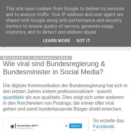
This site uses cookies from Google to deliver its services
and to analyze traffic. Your IP address and user-agent are
shared with Google along with performance and security
metrics to ensure quality of service, generate usage
statistics, and to detect and address abuse.
LEARN MORE
GOT IT
▼
Mittwoch, 9. November 2016
Wie viral sind Bundesregierung &
Bundesminister in Social Media?
Die digitale Kommunikation der Bundesregierung hat sich in
den letzten Jahren extrem professionalisiert - sowohl
quantitativ
als aus qualitativ. Dies zeigt sich unter anderem
in den Reichweiten von Postings, die immer öfter viral
gehen und somit hundertausende Bürger direkt erreichen.
So erzielte das
Facebook-