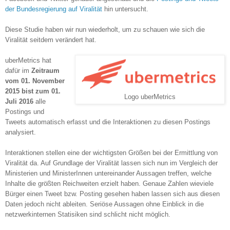
der
B
undesregierung auf Viralität
hin
untersucht.
Diese Studie haben wir nun wiederholt, um zu s
chauen wie sich die
Virali
tät seitdem verändert hat.
uber
M
etri
cs hat
da
für
im
Zeitraum
vom 0
1
. November
2015
bist zum 0
1
.
Logo uberMetrics
Juli 2016
alle
Postings und
Tweets automatisch erfasst un
d die
Interaktionen zu diesen Postings
analysiert.
Interaktionen stellen eine der wichtigsten Größen bei der Ermittlung von
Viralität da. Auf Grundlage der Viralität lassen sich nun im Vergleich der
Ministerien und Minister
I
nnen untereinander Aussagen treffen, welche
Inhalte die größten Reichweiten erzielt haben. Genaue Zahlen wieviele
Bürger einen Tweet
bzw.
Posting gesehen haben lassen sich aus diesen
Daten jed
och
nicht ableiten. Seriöse Aussagen ohne Einblick in die
netzwerkinternen Statisiken sind schlicht nicht möglich.