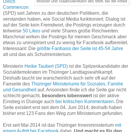
Ulrich
Minister und Staatssekretärin des MBK bei der Arbeit
Commercon
(SPD) seit Jahren zu den deutschen Politikern, die
verstanden haben, wie Social Media funktioniert. Dialog ist
auf der Seite kein Fremdwort, die Postings erzeugen durch
teilweise
50 Likes
und viele Shares große Reichweiten.
Manchmal wirken die Postings für meinen Geschmack aber
etwas zu uninspiriert und zu wenig für Facebook aufbereitet.
Interessant: Die
größte Fanbasis der Seite ist 45-54 Jahre
alt und das als Schulministerium.
Ministerin
Heike Taubert (SPD)
ist die Spitzenkandidatin der
Sozialdemokraten im Thüringer Landtagswahlkampf.
Deshalb taucht sie warscheinlich auch sehr oft auf der
Fanseite des
Thüringer Ministeriums für Soziales, Familie
und Gesundheit
auf. Ansonsten finde ich die Seite gar nicht
schlecht gemacht,
besonders lobenswert
ist der aktive
Einstieg in Dialoge auch
bei kritischen Kommentaren
. Die
Seite existiert erst seit dem 04. Juni 2014; deshalb haben
bisher erst 123 Fans den Weg zum Ministerium gefunden.
Erst seit Mai 2014 ist das Thüringer Innenministerium
mit
einem Aufritt bei Facebook
dabei.
Und macht es für den