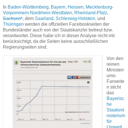
In
Baden-Württemberg
,
Bayern
,
Hessen
,
Mecklenburg-
Vorpommern
Nordrhein-Westfalen
,
Rheinland-Pfalz,
Sachsen*
, dem
Saarland
,
Schleswig-Holstein
, und
Thüringen
werden die offiziellen Facebookseiten der
Bundesländer auch von der Staatskanzlei betreut bzw.
verantwortet. Diese habe ich in dieser Analyse nicht mit
berücksichtigt, da die Seiten keine ausschließlichen
Regierungseiten sind.
Von den
reinen
Ministeri
ums-
Fanseite
n sticht
das
Bayerisc
he
Staatsmi
nisterium
für
Umwelt