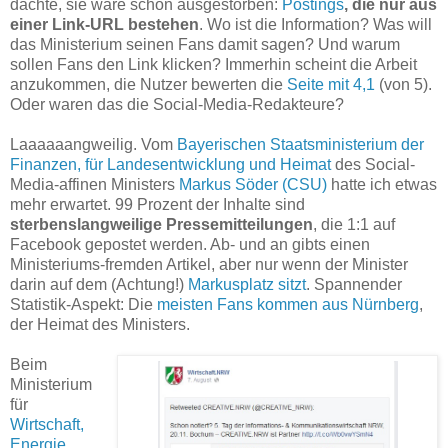
dachte, sie wäre schon ausgestorben:
Postings
, die nur aus
einer Link-URL bestehen
. Wo ist die Information? Was will
das Ministerium seinen Fans damit sagen? Und warum
sollen Fans den Link klicken? Immerhin scheint die Arbeit
anzukommen, die Nutzer bewerten die
Seite mit 4,1
(von 5).
Oder waren das die Social-Media-Redakteure?
Laaaaaangweilig. Vom
Bayerischen Staatsministerium der
Finanzen, für Landesentwicklung und Heimat
des Social-
Media-affinen Ministers
Markus Söder (CSU)
hatte ich etwas
mehr erwartet. 99 Prozent der Inhalte sind
sterbenslangweilige Pressemitteilungen
, die 1:1 auf
Facebook gepostet werden. Ab- und an gibts einen
Ministeriums-fremden Artikel, aber nur wenn der Minister
darin auf dem (Achtung!)
Markusplatz sitzt
. Spannender
Statistik-Aspekt: Die
meisten Fans kommen aus Nürnberg
,
der Heimat des Ministers.
Beim
Ministerium
für
Wirtschaft,
Energie,