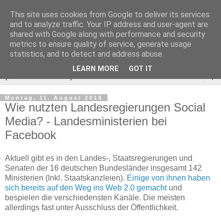
This site uses cookies from Google to deliver its services
and to analyze traffic. Your IP address and user-agent are
shared with Google along with performance and security
metrics to ensure quality of service, generate usage
statistics, and to detect and address abuse.
LEARN MORE
GOT IT
▼
Montag, 11. August 2014
Wie nutzten Landesregierungen Social
Media? - Landesministerien bei
Facebook
Aktuell gibt es in den Landes-, Staatsregierungen und
Senaten der 16 deutschen Bundesländer insgesamt 142
Ministerien (Inkl. Staatskanzleien).
Einige von ihnen haben
sich bereits auf den Weg ins Web 2.0 gemacht
und
bespielen die verschiedensten Kanäle. Die meisten
allerdings fast unter Ausschluss der Öffentlichkeit.