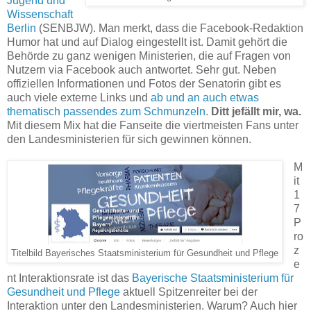
Jugend und
Wissenschaft
Berlin
(SENBJW). Man merkt, dass die Facebook-Redaktion
Humor hat und auf Dialog eingestellt ist. Damit gehört die
Behörde zu ganz wenigen Ministerien, die auf Fragen von
Nutzern via Facebook auch antwortet. Sehr gut. Neben
offiziellen Informationen und Fotos der Senatorin gibt es
auch viele externe Links und
ab und an auch etwas
thematisch passendes zum Schmunzeln
.
Ditt jefällt mir, wa.
Mit diesem Mix hat die Fanseite die viertmeisten Fans unter
den Landesministerien für sich gewinnen können.
M
it
1
7
P
ro
z
Titelbild Bayerisches Staatsministerium für Gesundheit und Pflege
e
nt Interaktionsrate ist das
Bayerische Staatsministerium für
Gesundheit und Pflege
aktuell Spitzenreiter bei der
Interaktion unter den Landesministerien. Warum? Auch hier