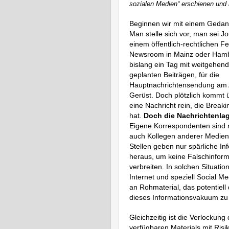
sozialen Medien“ erschienen und
Beginnen wir mit einem Geda
Man stelle sich vor, man sei Jo
einem öffentlich-rechtlichen 
Newsroom in Mainz oder Hambu
bislang ein Tag mit weitgehen
geplanten Beiträgen, für die
Hauptnachrichtensendung am 
Gerüst. Doch plötzlich kommt 
eine Nachricht rein, die Break
hat.
Doch die Nachrichtenlag
Eigene Korrespondenten sind n
auch Kollegen anderer Medien f
Stellen geben nur spärliche In
heraus, um keine Falschinform
verbreiten. In solchen Situatio
Internet und speziell Social Me
an Rohmaterial, das potentiell 
dieses Informationsvakuum zu 
Gleichzeitig ist die Verlockung
verfügbaren Materials mit Ris