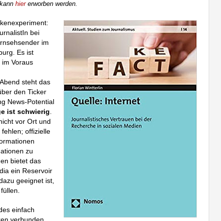
 kann
hier
erworben werden.
nkenexperiment:
urnalistIn bei
Fernsehsender im
rg. Es ist
d im Voraus
Abend steht das
über den Ticker
ing News-Potential
e ist schwierig
.
icht vor Ort und
ehlen; offizielle
formationen
ationen zu
nen bietet das
dia ein Reservoir
dazu geeignet ist,
füllen.
 des einfach
iken verbunden.