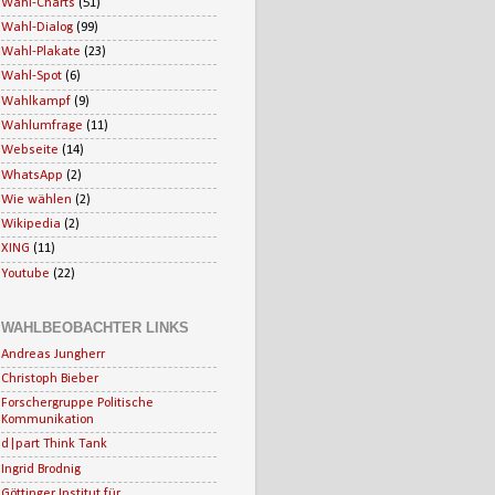
Wahl-Charts
(51)
Wahl-Dialog
(99)
Wahl-Plakate
(23)
Wahl-Spot
(6)
Wahlkampf
(9)
Wahlumfrage
(11)
Webseite
(14)
WhatsApp
(2)
Wie wählen
(2)
Wikipedia
(2)
XING
(11)
Youtube
(22)
WAHLBEOBACHTER LINKS
Andreas Jungherr
Christoph Bieber
Forschergruppe Politische
Kommunikation
d|part Think Tank
Ingrid Brodnig
Göttinger Institut für