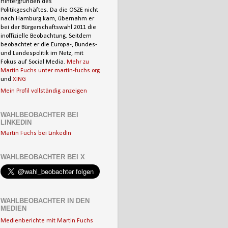
Hintergründen des
Politikgeschäftes. Da die OSZE nicht
nach Hamburg kam, übernahm er
bei der Bürgerschaftswahl 2011 die
inoffizielle Beobachtung. Seitdem
beobachtet er die Europa-, Bundes-
und Landespolitik im Netz, mit
Fokus auf Social Media.
Mehr zu
Martin Fuchs unter martin-fuchs.org
und
XING
Mein Profil vollständig anzeigen
WAHLBEOBACHTER BEI
LINKEDIN
Martin Fuchs bei LinkedIn
WAHLBEOBACHTER BEI X
WAHLBEOBACHTER IN DEN
MEDIEN
Medienberichte mit Martin Fuchs