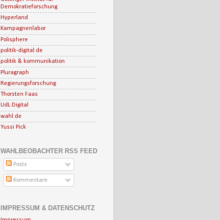
Demokratieforschung
Hyperland
Kampagnenlabor
Polisphere
politik-digital.de
politik & kommunikation
Pluragraph
Regierungsforschung
Thorsten Faas
UdL Digital
wahl.de
Yussi Pick
WAHLBEOBACHTER RSS FEED
Posts
Kommentare
IMPRESSUM & DATENSCHUTZ
Impressum