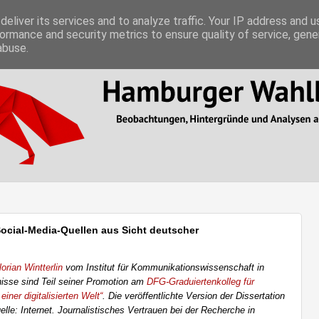
eliver its services and to analyze traffic. Your IP address and 
ormance and security metrics to ensure quality of service, gen
abuse.
ocial-Media-Quellen aus Sicht deutscher
?
lorian Wintterlin
vom Institut für Kommunikationswissenschaft in
nisse sind Teil seiner Promotion am
DFG-Graduiertenkolleg für
iner digitalisierten Welt“
. Die veröffentlichte Version der Dissertation
elle: Internet. Journalistisches Vertrauen bei der Recherche in