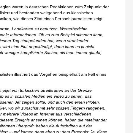
rategien waren in deutschen Redaktionen zum Zeitpunkt der
isiert und bestanden weitgehend aus klassischen
niken, wie dieses Zitat eines Fernsehjournalisten zeigt:
arum, Landkarten zu benutzen, Wetterberichte
anale Informationen. Ob es zum Beispiel stimmen kann,
diesem Tag stattgefunden hat, wenn strahlender
 wird eine Flut angekündigt, dann kann es ja nicht
oft weniger komplizierte Sachen als man immer glaubt,
alisten illustriert das Vorgehen beispielhaft am Fall eines
mpfjet von türkischen Streitkräften an der Grenze
 es in sozialen Medien ein Video zu sehen, das
senen Jet zeigen sollte, und auch den einen Piloten.
iker, wo wir zunächst mit sehr spitzen Fingern rangehen.
r mehrere Videos im Internet aus verschiedenen
diesem Ereignis ansehen können, haben die miteinander
iformen überprüft, haben die Aufschriften auf der
iert – und kamen dann eben zu dem Ergebnis: Ja, diese