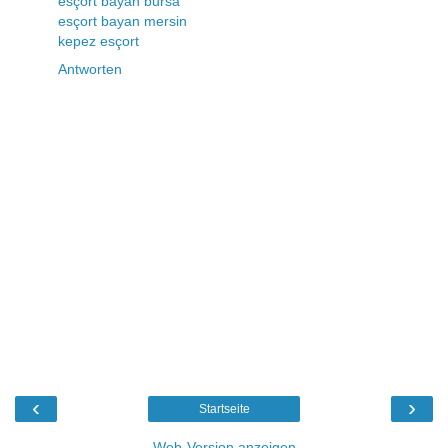
esçort bayan bursa
esçort bayan mersin
kepez esçort
Antworten
‹
›
Startseite
Web-Version anzeigen