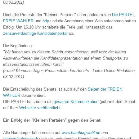
08.02.2011)
Doch die Proteste der "Kleinen Parteien" unter anderem von
Die PARTEI
,
FREIE WÄHLER
und
ödp
und die Androhung einer Wahlanfechtung hatten
Erfolg. Um 16.10 Uhr schaltete die Freie und Hansestadt das
zensurverdächtige Kandidatenportal
ab.
Die Begründung:
"Wir haben uns zu diesem Schritt entschlossen, weil trotz der klaren
Auswahlkriterien die Kandidatenpräsentation auf einem Stadtportal zu
Missverständnissen führen kann."
(Email Klemens Jäger, Pressestelle des Senats - Leiter Online-Redaktion,
08.02.2011)
Die Entscheidung des Senats ist auch auf den
Seiten der FREIEN
WÄHLER
dokumentiert.
DIE PARTEI hat zudem die
gesamte Kommunikation
(pdf) mit dem Senat
auf Ihrer
Webseite veröffentlicht.
Ein Erfolg der "Kleinen Parteien" gegen den Senat.
Alle Hamburger können sich auf
www.hamburgwahl.de
und
abgeordnetenwatch
über alle antretenden Kandidaten aller Parteien und