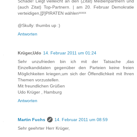
Schade! Liegt vielleicht an den (Zitat) Medienpartnern und
(auch Zitat) Top-Partnern. | am 20. Februar Demokratie
verteidigen,[Ƿ]PIRATEN wählenˣˣˣˣˣ
@Skully: thumbs up :)
Antworten
Krüger,Udo
14. Februar 2011 um 01:24
Sehr unzufrieden bin ich mit der Tatsache ,das
Einzelkandidaten gegenüber den Parteien keine freien
Möglichkeiten kriegen,um sich der Öffendlichkeit mit Ihren
Themen vorzustellen.
Mit freundlichen Grüßen
Udo Krüger , Hamburg
Antworten
Martin Fuchs
14. Februar 2011 um 08:59
Sehr geehrter Herr Krüger,