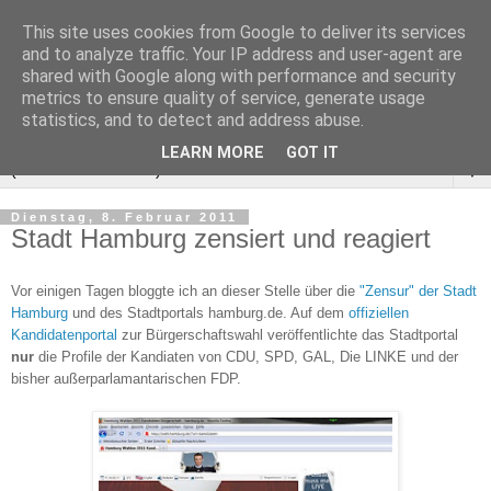
This site uses cookies from Google to deliver its services
and to analyze traffic. Your IP address and user-agent are
shared with Google along with performance and security
metrics to ensure quality of service, generate usage
statistics, and to detect and address abuse.
LEARN MORE
GOT IT
▼
Dienstag, 8. Februar 2011
Stadt Hamburg zensiert und reagiert
Vor einigen Tagen bloggte ich an dieser Stelle über die
"Zensur" der Stadt
Hamburg
und des Stadtportals hamburg.de. Auf dem
offiziellen
Kandidatenportal
zur Bürgerschaftswahl veröffentlichte das Stadtportal
nur
die Profile der Kandiaten von CDU, SPD, GAL, Die LINKE und der
bisher außerparlamantarischen FDP.