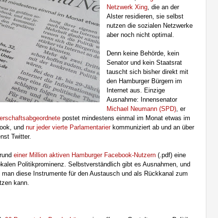
Netzwerk Xing
, die an der
Alster residieren, sie selbst
nutzen die sozialen Netzwerke
aber noch nicht optimal.
Denn keine Behörde, kein
Senator und kein Staatsrat
tauscht sich bisher direkt mit
den Hamburger Bürgern im
Internet aus. Einzige
Ausnahme: Innensenator
Michael Neumann (SPD)
, er
gerschaftsabgeordnete
postet mindestens einmal im Monat etwas im
book, und
nur jeder vierte Parlamentarier
kommuniziert ab und an über
st Twitter.
 rund
einer Million aktiven Hamburger Facebook-Nutzern
(.pdf) eine
 lokalen Politikprominenz. Selbstverständlich gibt es Ausnahmen, und
ie man diese Instrumente für den Austausch und als Rückkanal zum
utzen kann.