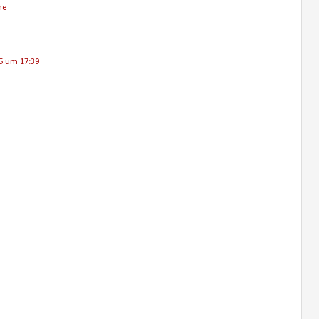
he
5 um 17:39