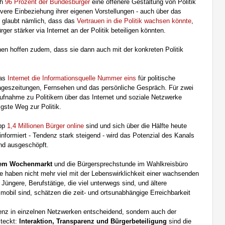
ch
96 Prozent der Bundesbürger
eine offenere Gestaltung von Politik
ivere Einbeziehung ihrer eigenen Vorstellungen - auch über das
t glaubt nämlich, dass das
Vertrauen in die Politik wachsen könnte
,
er stärker via Internet an der Politik beteiligen könnten.
hen hoffen zudem, dass sie dann auch mit der konkreten Politik
das
Internet die Informationsquelle Nummer eins
für politische
geszeitungen, Fernsehen und das persönliche Gespräch. Für zwei
taufnahme zu Politikern über das Internet und soziale Netzwerke
igste Weg zur Politik.
app
1,4 Millionen Bürger online
sind und sich über die Hälfte heute
 informiert - Tendenz stark steigend - wird das Potenzial des Kanals
nd ausgeschöpft.
 dem Wochenmarkt
und die Bürgersprechstunde im Wahlkreisbüro
e haben nicht mehr viel mit der Lebenswirklichkeit einer wachsenden
Jüngere, Berufstätige, die viel unterwegs sind, und ältere
mobil sind, schätzen die zeit- und ortsunabhängige Erreichbarkeit
äsenz in einzelnen Netzwerken entscheidend, sondern auch der
steckt:
Interaktion, Transparenz und Bürgerbeteiligung
sind die