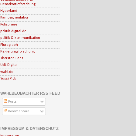
Demokratieforschung
Hyperland
Kampagnenlabor
Polisphere
politik-digital.de
politik & kommunikation
Pluragraph
Regierungsforschung
Thorsten Faas
UdL Digital
wahl.de
Yussi Pick
WAHLBEOBACHTER RSS FEED
Posts
Kommentare
IMPRESSUM & DATENSCHUTZ
Impressum