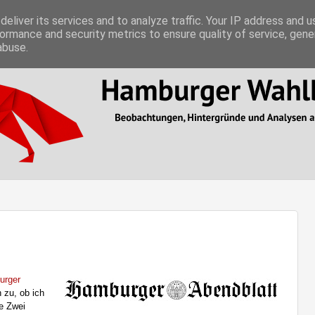
eliver its services and to analyze traffic. Your IP address and 
ormance and security metrics to ensure quality of service, gen
abuse.
urger
 zu, ob ich
te Zwei