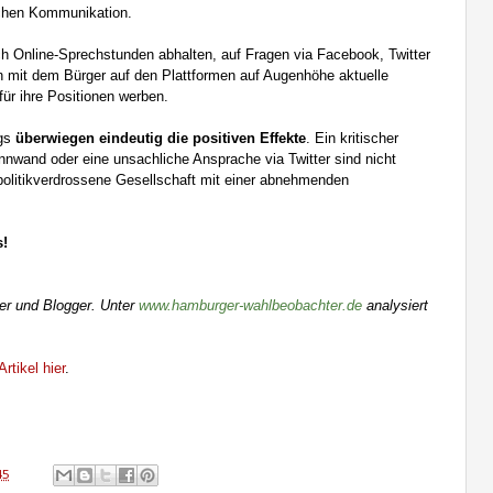
schen Kommunikation.
lich Online-Sprechstunden abhalten, auf Fragen via Facebook, Twitter
en mit dem Bürger auf den Plattformen auf Augenhöhe aktuelle
ür ihre Positionen werben.
ogs
überwiegen eindeutig die positiven Effekte
. Ein kritischer
wand oder eine unsachliche Ansprache via Twitter sind nicht
olitikverdrossene Gesellschaft mit einer abnehmenden
s!
ter und Blogger. Unter
www.hamburger-wahlbeobachter.de
analysiert
rtikel hier
.
45