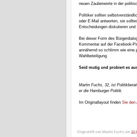
neuen Zauberworte in der politi
Politiker sollten selbstverständ
oder E-Mail antworten, sie sollt
Entscheidungen diskutieren und f
Bei dieser Form des Bürgerdial
Kommentar auf der Facebook-Pinn
annähernd so schlimm wie eine p
Wahlbeteiligung.
Seid mutig und probiert es au
Martin Fuchs, 32, ist Politikbera
er die Hamburger Politik.
Im Originallayout finden
Sie den A
Eingestellt von
Martin Fuchs
um
12: