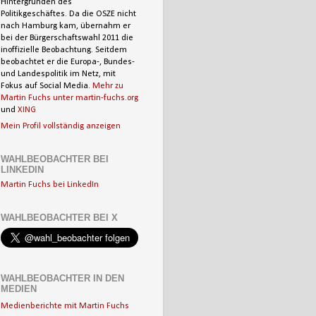
Hintergründen des
Politikgeschäftes. Da die OSZE nicht
nach Hamburg kam, übernahm er
bei der Bürgerschaftswahl 2011 die
inoffizielle Beobachtung. Seitdem
beobachtet er die Europa-, Bundes-
und Landespolitik im Netz, mit
Fokus auf Social Media.
Mehr zu
Martin Fuchs unter martin-fuchs.org
und
XING
Mein Profil vollständig anzeigen
WAHLBEOBACHTER BEI
LINKEDIN
Martin Fuchs bei LinkedIn
WAHLBEOBACHTER BEI X
WAHLBEOBACHTER IN DEN
MEDIEN
Medienberichte mit Martin Fuchs