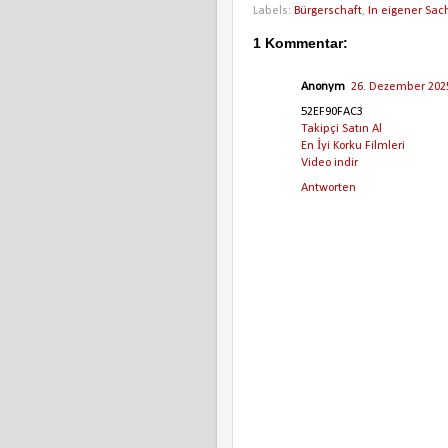
Labels:
Bürgerschaft
,
In eigener Sac
1 Kommentar:
Anonym
26. Dezember 202
52EF90FAC3
Takipçi Satın Al
En İyi Korku Filmleri
Video indir
Antworten