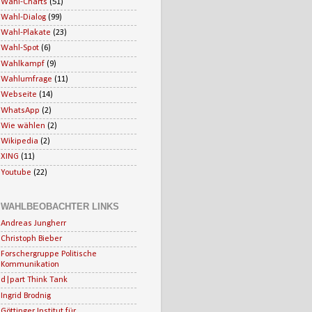
Wahl-Charts
(51)
Wahl-Dialog
(99)
Wahl-Plakate
(23)
Wahl-Spot
(6)
Wahlkampf
(9)
Wahlumfrage
(11)
Webseite
(14)
WhatsApp
(2)
Wie wählen
(2)
Wikipedia
(2)
XING
(11)
Youtube
(22)
WAHLBEOBACHTER LINKS
Andreas Jungherr
Christoph Bieber
Forschergruppe Politische
Kommunikation
d|part Think Tank
Ingrid Brodnig
Göttinger Institut für