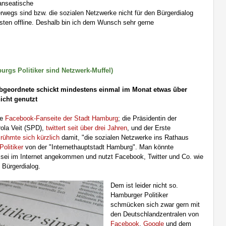
anseatische
terwegs sind bzw. die sozialen Netzwerke nicht für den Bürgerdialog
sten offline. Deshalb bin ich dem Wunsch sehr gerne
rgs Politiker sind Netzwerk-Muffel)
sabgeordnete schickt mindestens einmal im Monat etwas über
icht genutzt
ie
Facebook-Fanseite der Stadt Hamburg
; die Präsidentin der
ola Veit (SPD),
twittert seit über drei Jahren
, und der Erste
rühmte sich kürzlich
damit, "die sozialen Netzwerke ins Rathaus
Politiker
von der "Internethauptstadt Hamburg". Man könnte
 sei im Internet angekommen und nutzt Facebook, Twitter und Co. wie
 Bürgerdialog.
Dem ist leider nicht so.
Hamburger Politiker
schmücken sich zwar gern mit
den Deutschlandzentralen von
Facebook
,
Google
und dem