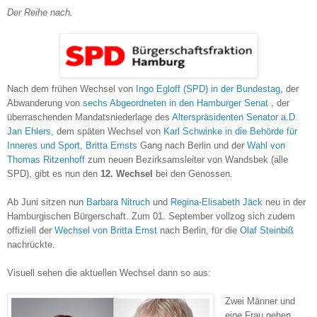
Der Reihe nach.
Nach dem frühen Wechsel von
Ingo Egloff (SPD) in der Bundestag
, der
Abwanderung von
sechs Abgeordneten in den Hamburger Senat
, der
überraschenden Mandatsniederlage des
Alterspräsidenten Senator a.D.
Jan Ehlers
, dem späten Wechsel von
Karl Schwinke in die Behörde für
Inneres und Sport
,
Britta Ernsts
Gang nach Berlin und der
Wahl von
Thomas Ritzenhoff
zum neuen Bezirksamsleiter von Wandsbek (alle
SPD), gibt es nun den
12. Wechsel
bei den Genossen.
Ab Juni sitzen nun
Barbara Nitruch
und
Regina-Elisabeth Jäck
neu in der
Hamburgischen Bürgerschaft. Zum 01. September vollzog sich zudem
offiziell der
Wechsel von Britta Ernst
nach Berlin, für die
Olaf Steinbiß
nachrückte.
Visuell sehen die aktuellen Wechsel dann so aus:
Zwei Männer und
eine Frau gehen,