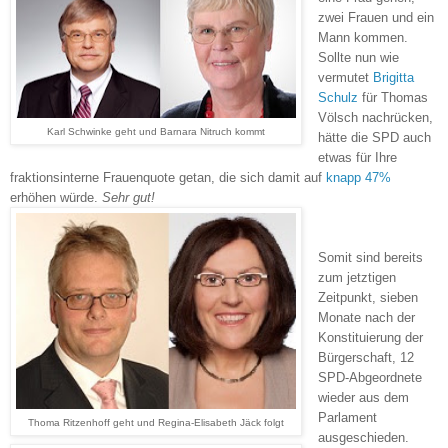
zwei Frauen und ein
Mann kommen.
Sollte nun wie
vermutet
Brigitta
Schulz
für Thomas
Völsch nachrücken,
Karl Schwinke geht und Barnara Nitruch kommt
hätte die SPD auch
etwas für Ihre
fraktionsinterne Frauenquote getan, die sich damit auf
knapp 47%
erhöhen würde.
Sehr gut!
Somit sind bereits
zum jetztigen
Zeitpunkt, sieben
Monate nach der
Konstituierung der
Bürgerschaft, 12
SPD-Abgeordnete
wieder aus dem
Parlament
Thoma Ritzenhoff geht und Regina-Elisabeth Jäck folgt
ausgeschieden.