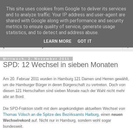
This site uses cookies from Google to deliver its services
and to analyze traffic. Your IP address and user-agent are
shared with Google along with performance and security
metrics to ensure quality of service, generate usage
statistics, and to detect and address abuse.
LEARN MORE
GOT IT
▼
Mittwoch, 2. November 2011
SPD: 12 Wechsel in sieben Monaten
Am 20. Februar 2011 wurden in Hamburg 121 Damen und Herren gewählt,
um die Hamburger Bürger in deren Bürgerschaft zu vertreten. Doch von
diesen 121 Herrschaften sind sieben Monate nach der Wahl nicht mehr
alle an Bord.
Die SPD-Fraktion stellt mit dem angekündigten aktuellem Wechsel von
Thomas Völsch an die Spitze des Bezirksamts Harburg
, einen
neuen
Wechselrekord
auf. Nicht nur in Hamburg, sondern wohl sogar
bundesweit.