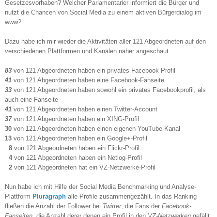
Gesetzesvorhaben? Welcher Parlamentarier informiert die Bürger und
nutzt die Chancen von Social Media zu einem aktiven Bürgerdialog im
www?
Dazu habe ich mir wieder die Aktivitäten aller 121 Abgeordneten auf den
verschiedenen Plattformen und Kanälen näher angeschaut.
83
von 121 Abgeordneten haben ein privates Facebook-Profil
41
von 121 Abgeordneten haben eine Facebook-Fanseite
33
von 121 Abgeordneten haben sowohl ein privates Facebookprofil, als
auch eine Fanseite
41
von 121 Abgeordneten haben einen Twitter-Account
37
von 121 Abgeordneten haben ein XING-Profil
30
von 121 Abgeordneten haben einen eigenen YouTube-Kanal
13
von 121 Abgeordneten haben ein Google+-Profil
8
von 121 Abgeordneten haben ein Flickr-Profil
4
von 121 Abgeordneten haben ein Netlog-Profil
2
von 121 Abgeordneten hat ein VZ-Netzwerke-Profil
Nun habe ich mit Hilfe der Social Media Benchmarking und Analyse-
Plattform
Pluragraph
alle Profile zusammengezählt. In das Ranking
fließen die Anzahl der Follower bei
Twitter
, die Fans der
Facebook-
Fanseiten
, die Anzahl derer denen ein Profil in den
VZ-Netzwerken
gefällt