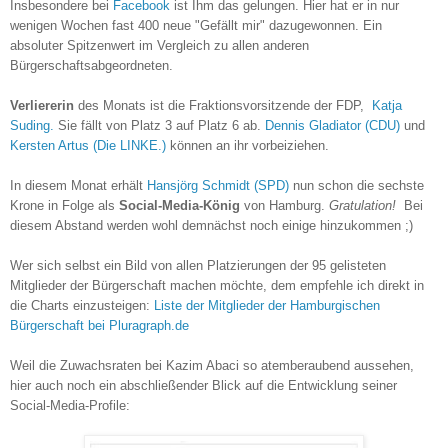
Insbesondere bei
Facebook
ist Ihm das gelungen. Hier hat er in nur
wenigen Wochen fast 400 neue "Gefällt mir" dazugewonnen. Ein
absoluter Spitzenwert im Vergleich zu allen anderen
Bürgerschaftsabgeordneten.
Verliererin
des Monats ist die Fraktionsvorsitzende der FDP,
Katja
Suding.
Sie fällt von Platz 3 auf Platz 6 ab.
Dennis Gladiator (CDU)
und
Kersten Artus (Die LINKE.)
können an ihr vorbeiziehen.
In diesem Monat erhält
Hansjörg Schmidt (SPD)
nun schon die sechste
Krone in Folge als
Social-Media-König
von Hamburg.
Gratulation!
Bei
diesem Abstand werden wohl demnächst noch einige hinzukommen ;)
Wer sich selbst ein Bild von allen Platzierungen der 95 gelisteten
Mitglieder der Bürgerschaft machen möchte, dem empfehle ich direkt in
die Charts einzusteigen:
Liste der Mitglieder der Hamburgischen
Bürgerschaft bei Pluragraph.de
Weil die Zuwachsraten bei Kazim Abaci so atemberaubend aussehen,
hier auch noch ein abschließender Blick auf die Entwicklung seiner
Social-Media-Profile: