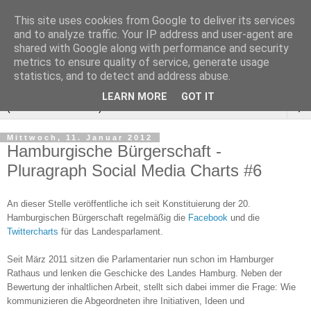
This site uses cookies from Google to deliver its services
and to analyze traffic. Your IP address and user-agent are
shared with Google along with performance and security
metrics to ensure quality of service, generate usage
statistics, and to detect and address abuse.
LEARN MORE
GOT IT
▼
Mittwoch, 11. Januar 2012
Hamburgische Bürgerschaft -
Pluragraph Social Media Charts #6
An dieser Stelle veröffentliche ich seit Konstituierung der 20.
Hamburgischen Bürgerschaft regelmäßig die
Facebook
und die
Twittercharts
für das Landesparlament.
Seit März 2011 sitzen die Parlamentarier nun schon im Hamburger
Rathaus und lenken die Geschicke des Landes Hamburg. Neben der
Bewertung der inhaltlichen Arbeit, stellt sich dabei immer die Frage: Wie
kommunizieren die Abgeordneten ihre Initiativen, Ideen und