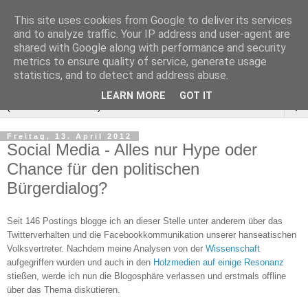
This site uses cookies from Google to deliver its services
and to analyze traffic. Your IP address and user-agent are
shared with Google along with performance and security
metrics to ensure quality of service, generate usage
statistics, and to detect and address abuse.
LEARN MORE
GOT IT
▼
Freitag, 13. April 2012
Social Media - Alles nur Hype oder
Chance für den politischen
Bürgerdialog?
Seit 146 Postings blogge ich an dieser Stelle unter anderem über das
Twitterverhalten und die Facebookkommunikation unserer hanseatischen
Volksvertreter. Nachdem meine Analysen von der
Wissenschaft
aufgegriffen wurden und auch in den
Holzmedien
auf
einige
Resonanz
stießen, werde ich nun die Blogosphäre verlassen und erstmals offline
über das Thema diskutieren.