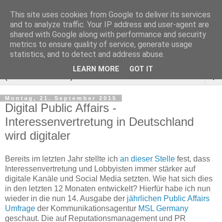
This site uses cookies from Google to deliver its services
and to analyze traffic. Your IP address and user-agent are
shared with Google along with performance and security
metrics to ensure quality of service, generate usage
statistics, and to detect and address abuse.
LEARN MORE
GOT IT
▼
Montag, 21. September 2015
Digital Public Affairs -
Interessenvertretung in Deutschland
wird digitaler
Bereits im letzten Jahr stellte ich
an dieser Stelle
fest, dass
Interessenvertretung und Lobbyisten immer stärker auf
digitale Kanäle und Social Media setzten. Wie hat sich dies
in den letzten 12 Monaten entwickelt? Hierfür habe ich nun
wieder in die nun 14. Ausgabe der
jährlichen Public Affairs
Umfrage
der Kommunikationsagentur
MSL Germany
geschaut. Die auf Reputationsmanagement und PR