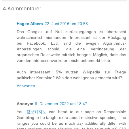
4 Kommentare:
Hagen Albers
22. Juni 2016 um 20:53
Das Google+ auf Null zurückgegangen ist überrascht
wahrscheinlich niemanden. Interessant ist der Rückgang
bei Facebook. Evtl. sind die ewigen Algorithmus-
Anpassungen schuld, die eine Verringerung der
organischen Reichweite mit sich bringen. Möglich, dass das
von den Interessenvertretern nicht unbemerkt blieb.
Auch interessant: 5% nutzen Wikipedia zur Pflege
politischer Kontakte? Was dort wohl genau gemacht wird?
Antworten
Anonym
6. Dezember 2022 um 18:47
You
점보카지노
can head to our page on Responsible
Gambling to be taught extra about restrictive spending. The
ranges you could be as much as} additionally differ with
some roulette games allowing you to bet as much as} £10