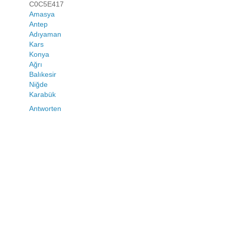
C0C5E417
Amasya
Antep
Adıyaman
Kars
Konya
Ağrı
Balıkesir
Niğde
Karabük
Antworten